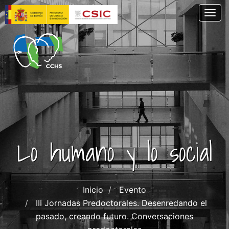
Pasar
Togg
al
contenido
principal
Lo humano y lo social
Inicio
Evento
III Jornadas Predoctorales. Desenredando el
pasado, creando futuro. Conversaciones