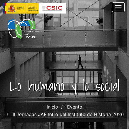
Pasar
Togg
al
contenido
principal
Lo humano y lo social
Inicio
Evento
II Jornadas JAE Intro del Instituto de Historia 2026