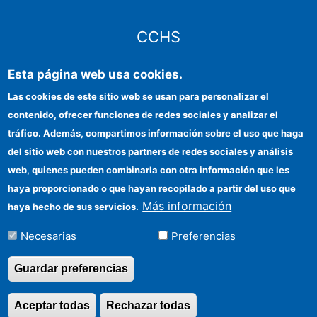
CCHS
Sede electrónica CSIC
Esta página web usa cookies.
Las cookies de este sitio web se usan para personalizar el
Identidad institucional
contenido, ofrecer funciones de redes sociales y analizar el
Información para proveedores
tráfico. Además, compartimos información sobre el uso que haga
del sitio web con nuestros partners de redes sociales y análisis
Ayudas FEDER
web, quienes pueden combinarla con otra información que les
Organismos financiadores
haya proporcionado o que hayan recopilado a partir del uso que
Más información
haya hecho de sus servicios.
Contacto
Necesarias
Preferencias
Cómo llegar
Guardar preferencias
Aceptar todas
Rechazar todas
Revocar consentimi
©Copyright 2026 Todos los derechos reservados