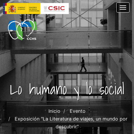
Pasar
Togg
al
contenido
principal
Lo humano y lo social
Inicio
Evento
Exposición "La Literatura de viajes, un mundo por
descubrir"