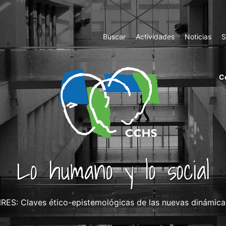
Top
Buscar
Actividades
Noticias
S
Menu
m
C
ri
cc
co
ab
Lo humano y lo social
ES: Claves ético-epistemológicas de las nuevas dinámicas s