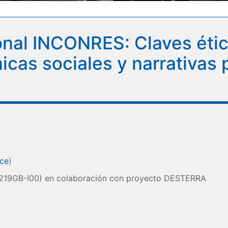
onal INCONRES: Claves éti
icas sociales y narrativas 
ace
)
7219GB-I00) en colaboración con proyecto DESTERRA