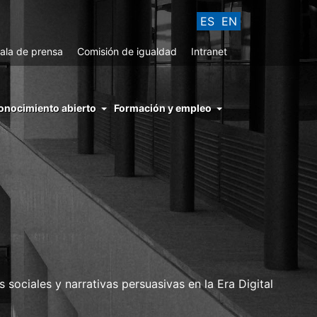
ES
EN
ala de prensa
Comisión de igualdad
Intranet
enu
onocimiento abierto
Formación y empleo
ght
hs
nocimiento
ierto
ociales y narrativas persuasivas en la Era Digital