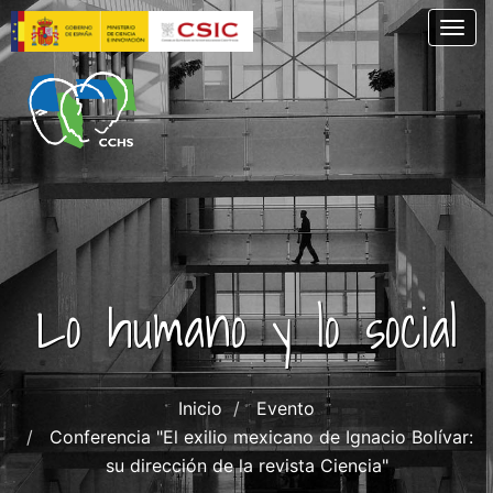
Pasar
Togg
al
contenido
principal
Lo humano y lo social
Inicio
Evento
Conferencia "El exilio mexicano de Ignacio Bolívar:
su dirección de la revista Ciencia"