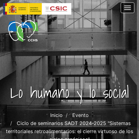
Pasar
Togg
al
contenido
principal
Lo humano y lo social
Inicio
Evento
Ciclo de seminarios SADT 2024-2025 "Sistemas
territoriales retroalimentarios: el cierre virtuoso de los