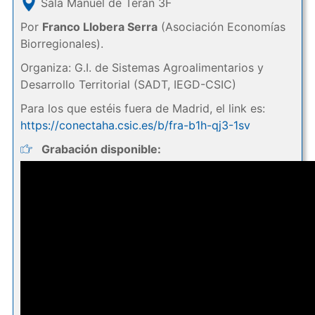
Sala Manuel de Terán 3F
Por
Franco Llobera Serra
(Asociación Economías
Biorregionales).
Organiza: G.I. de Sistemas Agroalimentarios y
Desarrollo Territorial (SADT, IEGD-CSIC)
Para los que estéis fuera de Madrid, el link es:
https://conectaha.csic.es/b/fra-b1h-qj3-1sv
Grabación disponible: