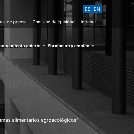
ES
EN
ala de prensa
Comisión de igualdad
Intranet
enu
onocimiento abierto
Formación y empleo
ght
hs
nocimiento
ierto
emas alimentarios agroecológicos"