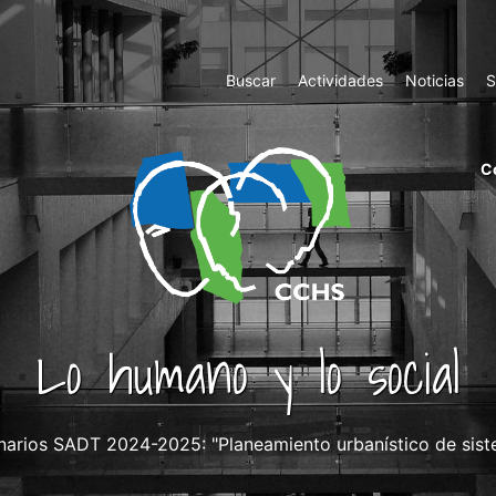
Top
Buscar
Actividades
Noticias
S
Menu
m
C
ri
cc
co
ab
Lo humano y lo social
narios SADT 2024-2025: "Planeamiento urbanístico de sist