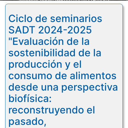
alimentos desde una perspectiva biofísica:
reconstruyendo el pasado, comprendiendo el presente
Ciclo de seminarios
y proyectando el futuro"
SADT 2024-2025
"Evaluación de la
sostenibilidad de la
producción y el
consumo de alimentos
desde una perspectiva
biofísica:
reconstruyendo el
pasado,