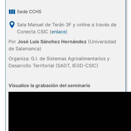
Sede CCHS
Sala Manuel de Terán 3F y online a través de
Conecta CSIC (
enlace
)
Por
José Luis Sánchez Hernández
(Universidad
de Salamanca)
Organiza: G.I. de Sistemas Agroalimentarios y
Desarrollo Territorial (SADT, IEGD-CSIC)
Visualice la grabación del seminario