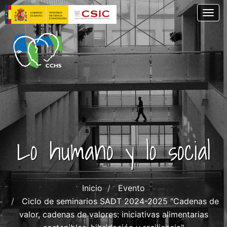
Pasar
Togg
al
contenido
principal
Lo humano y lo social
Inicio
Evento
Ciclo de seminarios SADT 2024-2025 "Cadenas de
valor, cadenas de valores: iniciativas alimentarias