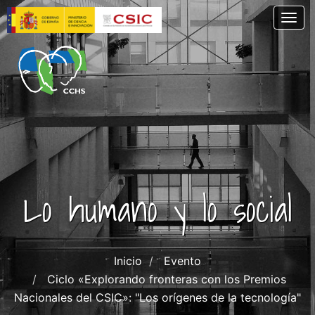
Pasar
Togg
al
contenido
principal
Lo humano y lo social
Inicio
Evento
Ciclo «Explorando fronteras con los Premios
Nacionales del CSIC»: "Los orígenes de la tecnología"