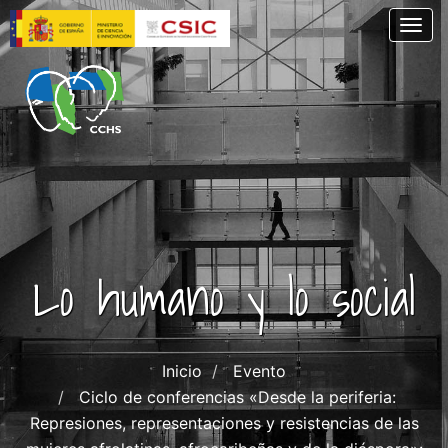
Pasar
Togg
al
contenido
principal
Lo humano y lo social
Inicio
Evento
Ciclo de conferencias «Desde la periferia:
Represiones, representaciones y resistencias de las