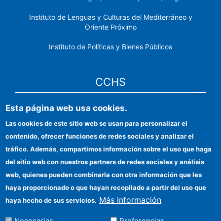
Instituto de Lenguas y Culturas del Mediterráneo y
Oriente Próximo
Instituto de Políticas y Bienes Públicos
CCHS
Esta página web usa cookies.
Sede electrónica CSIC
Las cookies de este sitio web se usan para personalizar el
Identidad institucional
contenido, ofrecer funciones de redes sociales y analizar el
Información para proveedores
tráfico. Además, compartimos información sobre el uso que haga
del sitio web con nuestros partners de redes sociales y análisis
Ayudas FEDER
web, quienes pueden combinarla con otra información que les
Organismos financiadores
haya proporcionado o que hayan recopilado a partir del uso que
Más información
haya hecho de sus servicios.
Contacto
Necesarias
Preferencias