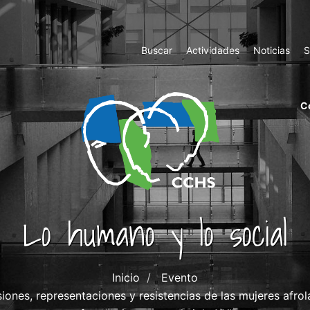
Top
Buscar
Actividades
Noticias
S
Menu
m
C
ri
cc
co
ab
Lo humano y lo social
Inicio
Evento
iones, representaciones y resistencias de las mujeres afrola