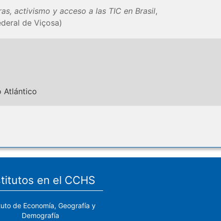
as, activismo y acceso a las TIC en Brasil
,
deral de Viçosa)
 Atlántico
stitutos en el CCHS
ituto de Economía, Geografía y
Demografía