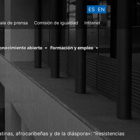
ES
EN
ala de prensa
Comisión de igualdad
Intranet
enu
onocimiento abierto
Formación y empleo
ght
hs
nocimiento
ierto
tinas, afrocaribeñas y de la diáspora»: "Resistencias