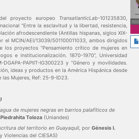
e del proyecto europeo
TransatlanticLab
-101235830,
onal “Entre la esclavitud y la libertad, resistencia,
ación afrodescendiente (Antillas hispanas, siglos XIX-
or el MCIN/AEI/13039/501100011033, ambos dirigidos
 los proyectos “Pensamiento crítico de mujeres en
ogos e institucionalización. 1870-1970”, Universidad
-DGAPA-PAPIIT-IG300223 y “Género y movilidades.
ión, ideas y productos en la América Hispánica desde
 de las Mujeres, Ref: 25-9-ID23.
I
 agua de mujeres negras en barrios palafíticos de
 Piedrahita Toloza
(Uniandes)
critura del territorio en Guayaquil,
por
Génesis I.
 y Violencias del CIESAS)