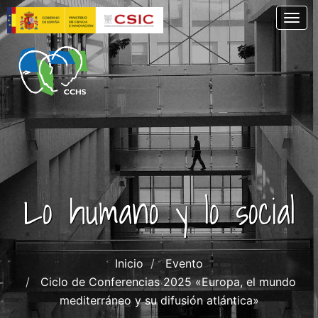
Pasar
Togg
al
contenido
principal
Lo humano y lo social
Inicio
Evento
Ciclo de Conferencias 2025 «Europa, el mundo
mediterráneo y su difusión atlántica»