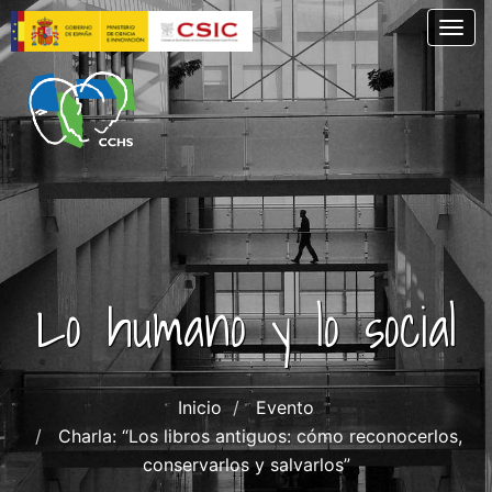
Pasar
Togg
al
contenido
principal
Lo humano y lo social
Inicio
Evento
Charla: “Los libros antiguos: cómo reconocerlos,
conservarlos y salvarlos”