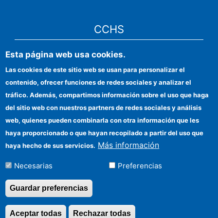
CCHS
Esta página web usa cookies.
Sede electrónica CSIC
Las cookies de este sitio web se usan para personalizar el
Identidad institucional
contenido, ofrecer funciones de redes sociales y analizar el
Información para proveedores
tráfico. Además, compartimos información sobre el uso que haga
del sitio web con nuestros partners de redes sociales y análisis
Ayudas FEDER
web, quienes pueden combinarla con otra información que les
Organismos financiadores
haya proporcionado o que hayan recopilado a partir del uso que
Más información
haya hecho de sus servicios.
Contacto
Necesarias
Preferencias
Cómo llegar
Guardar preferencias
Aceptar todas
Rechazar todas
Revocar consentimi
©Copyright 2026 Todos los derechos reservados