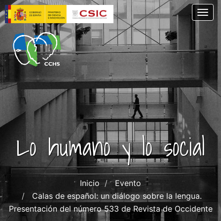
Pasar
Togg
al
contenido
principal
Lo humano y lo social
Inicio
Evento
Calas de español: un diálogo sobre la lengua.
Presentación del número 533 de Revista de Occidente