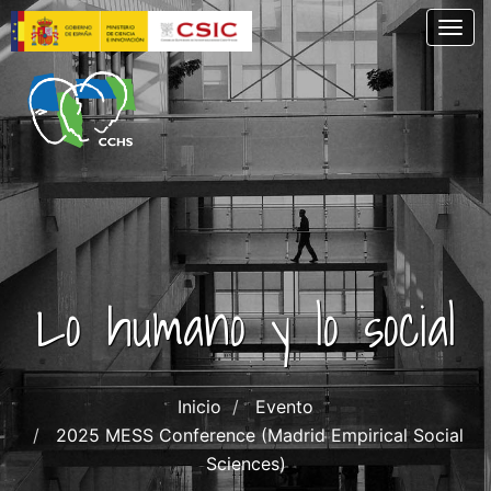
Pasar
Togg
al
contenido
principal
Lo humano y lo social
Inicio
Evento
2025 MESS Conference (Madrid Empirical Social
Sciences)