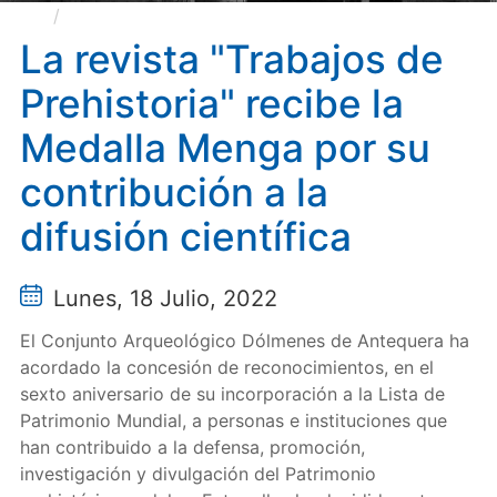
La revista "Trabajos de Prehistoria" recibe la
Medalla Menga por su contribución a la difusión
La revista "Trabajos de
científica
Prehistoria" recibe la
Medalla Menga por su
contribución a la
difusión científica
Lunes, 18 Julio, 2022
El Conjunto Arqueológico Dólmenes de Antequera ha
acordado la concesión de reconocimientos, en el
sexto aniversario de su incorporación a la Lista de
Patrimonio Mundial, a personas e instituciones que
han contribuido a la defensa, promoción,
investigación y divulgación del Patrimonio