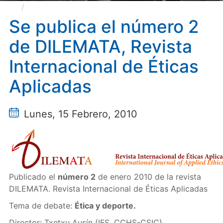
Se publica el número 2 de DILEMATA, Revista
Internacional de Éticas Aplicadas
Se publica el número 2
de DILEMATA, Revista
Internacional de Éticas
Aplicadas
Lunes, 15 Febrero, 2010
Publicado el
número 2
de enero 2010 de la revista
DILEMATA. Revista Internacional de Éticas Aplicadas
Tema de debate:
Ética y deporte.
Director: Txetxu Ausín (IFS, CCHS-CSIC)