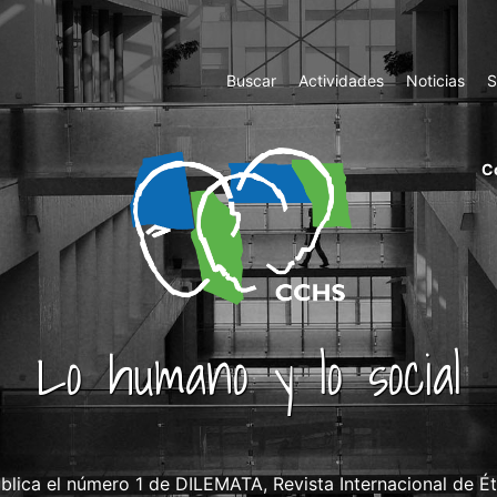
Top
Buscar
Actividades
Noticias
S
Menu
m
C
ri
cc
co
ab
Lo humano y lo social
blica el número 1 de DILEMATA, Revista Internacional de Ét