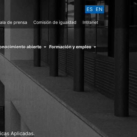
ES
EN
ala de prensa
Comisión de igualdad
Intranet
enu
onocimiento abierto
Formación y empleo
ght
hs
nocimiento
ierto
icas Aplicadas.