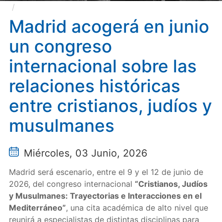
Madrid acogerá en junio un congreso internacional
sobre las relaciones históricas entre cristianos, judíos
Madrid acogerá en junio
y musulmanes
un congreso
internacional sobre las
relaciones históricas
entre cristianos, judíos y
musulmanes
Miércoles, 03 Junio, 2026
Madrid será escenario, entre el 9 y el 12 de junio de
2026, del congreso internacional
“Cristianos, Judíos
y Musulmanes: Trayectorias e Interacciones en el
Mediterráneo”
, una cita académica de alto nivel que
reunirá a especialistas de distintas disciplinas para