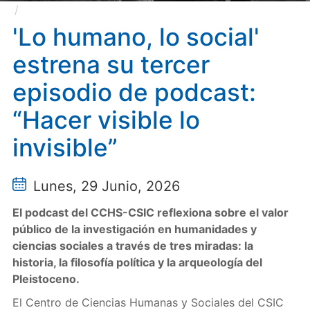
'Lo humano, lo social' estrena su tercer episodio de
podcast: “Hacer visible lo invisible”
'Lo humano, lo social'
estrena su tercer
episodio de podcast:
“Hacer visible lo
invisible”
Lunes, 29 Junio, 2026
El podcast del CCHS-CSIC reflexiona sobre el valor
público de la investigación en humanidades y
ciencias sociales a través de tres miradas: la
historia, la filosofía política y la arqueología del
Pleistoceno.
El Centro de Ciencias Humanas y Sociales del CSIC