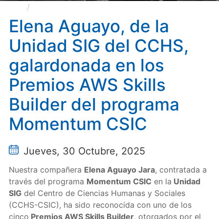
Elena Aguayo, de la Unidad SIG del CCHS,
galardonada en los Premios AWS Skills Builder del
Elena Aguayo, de la
programa Momentum CSIC
Unidad SIG del CCHS,
galardonada en los
Premios AWS Skills
Builder del programa
Momentum CSIC
Jueves, 30 Octubre, 2025
Nuestra compañera
Elena Aguayo Jara
, contratada a
través del programa
Momentum CSIC
en la
Unidad
SIG
del Centro de Ciencias Humanas y Sociales
(CCHS-CSIC), ha sido reconocida con uno de los
cinco
Premios AWS Skills Builder
, otorgados por el