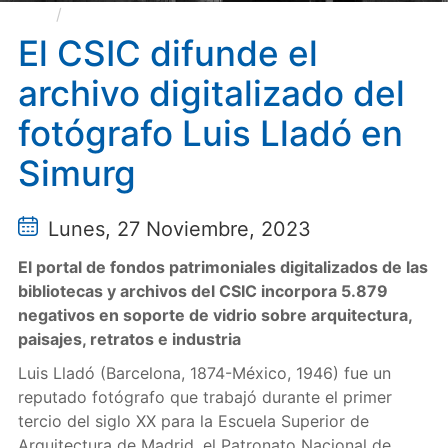
El CSIC difunde el archivo digitalizado del
fotógrafo Luis Lladó en Simurg
El CSIC difunde el
archivo digitalizado del
fotógrafo Luis Lladó en
Simurg
Lunes, 27 Noviembre, 2023
El portal de fondos patrimoniales digitalizados de las
bibliotecas y archivos del CSIC incorpora 5.879
negativos en soporte de vidrio sobre arquitectura,
paisajes, retratos e industria
Luis Lladó (Barcelona, 1874-México, 1946) fue un
reputado fotógrafo que trabajó durante el primer
tercio del siglo XX para la Escuela Superior de
Arquitectura de Madrid, el Patronato Nacional de