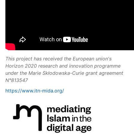
This project has received the European union's
Horizon 2020 research and innovation programme
under the Marie Skłodowska-Curie grant agreement
N°813547
https://www.itn-mida.org/