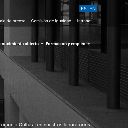
ES
EN
ala de prensa
Comisión de igualdad
Intranet
enu
onocimiento abierto
Formación y empleo
ght
hs
nocimiento
ierto
trimonio Cultural en nuestros laboratorios