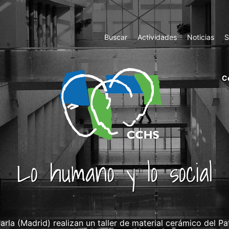
Top
Buscar
Actividades
Noticias
S
Menu
m
C
ri
cc
co
ab
Lo humano y lo social
rla (Madrid) realizan un taller de material cerámico del Pa