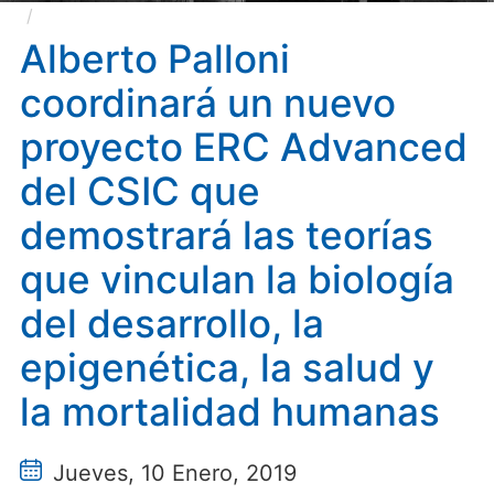
Alberto Palloni coordinará un nuevo proyecto ERC
Advanced del CSIC que demostrará las teorías que
Alberto Palloni
vinculan la biología del desarrollo, la epigenética, la
coordinará un nuevo
salud y la mortalidad humanas
proyecto ERC Advanced
del CSIC que
demostrará las teorías
que vinculan la biología
del desarrollo, la
epigenética, la salud y
la mortalidad humanas
Jueves, 10 Enero, 2019