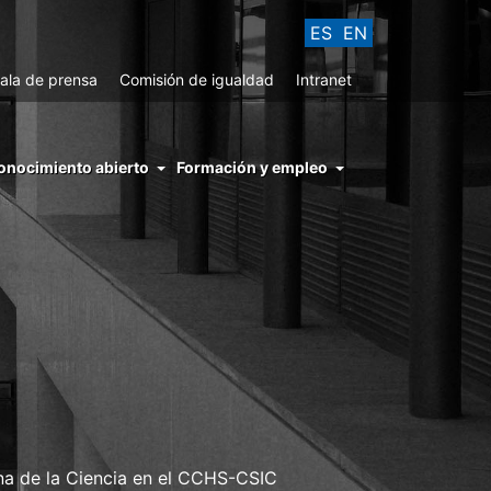
ES
EN
ala de prensa
Comisión de igualdad
Intranet
enu
onocimiento abierto
Formación y empleo
ght
hs
nocimiento
ierto
ana de la Ciencia en el CCHS-CSIC