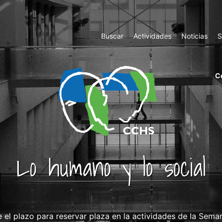
Top
Buscar
Actividades
Noticias
S
Menu
m
C
ri
cc
co
ab
Lo humano y lo social
e el plazo para reservar plaza en la actividades de la Sem