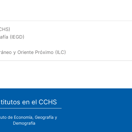
CCHS)
afía (IEGD)
rráneo y Oriente Próximo (ILC)
stitutos en el CCHS
ituto de Economía, Geografía y
Demografía