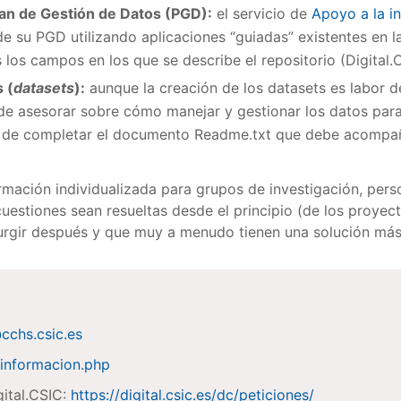
lan de Gestión de Datos (PGD):
el servicio de
Apoyo a la i
 de su PGD utilizando aplicaciones “guiadas” existentes en 
 los campos en los que se describe el repositorio (Digital.
 (
datasets
):
aunque la creación de los datasets es labor de
e asesorar sobre cómo manejar y gestionar los datos para
ra de completar el documento Readme.txt que debe acompañar
.
mación individualizada para grupos de investigación, pers
uestiones sean resueltas desde el principio (de los proyect
urgir después y que muy a menudo tienen una solución má
@cchs.csic.es
s/informacion.php
gital.CSIC:
https://digital.csic.es/dc/peticiones/