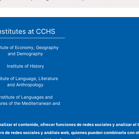
nstitutes at CCHS
titute of Economy, Geography
and Demography
Institute of History
titute of Language, Literature
and Anthropology
nstitute of Languages ​​and
ures of the Mediterranean and
the Near East
Institute of Philosophy
nalizar el contenido, ofrecer funciones de redes sociales y analizar 
ers de redes sociales y análisis web, quienes pueden combinarla con 
stitute of Public Policies and