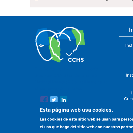
I
Ins
The Center for Human and Social
Ins
Sciences (CCHS) of the Spanish
National Research Council is made up
of six research institutes.
I
Cult
Esta página web usa cookies.
Las cookies de este sitio web se usan para perso
el uso que haga del sitio web con nuestros partn
In