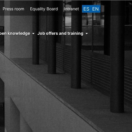
ES
EN
Press room
Equality Board
Intranet
enu
pen knowledge
Job offers and training
ght
hs
nocimiento
ierto