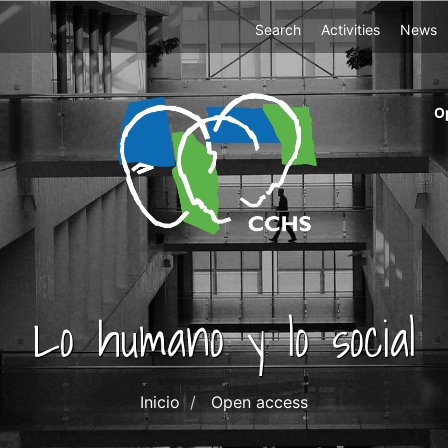
Top
Search
Activities
News
Menu
m
O
ri
cc
co
ab
Lo humano y lo social
Inicio
Open access