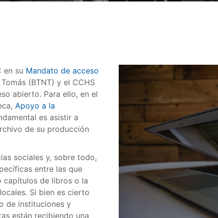
C en su
Mandato de acceso
o Tomás (BTNT) y el CCHS
 abierto. Para ello, en el
teca,
Apoyo a la
ndamental es asistir a
archivo de su producción
cias sociales y, sobre todo,
ecíficas entre las que
capítulos de libros o la
ocales. Si bien es cierto
 de instituciones y
stas están recibiendo una