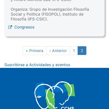
Organiza: Grupo de Investigación Filosofía
Social y Política (FISOPOL), Instituto de
Filosofía (IFS-CSIC).
Congresos
Paginación
Primera
« Primera
Página
‹ Anterior
Page
1
Página
2
página
anterior
actual
Suscribirse a Actividades y eventos