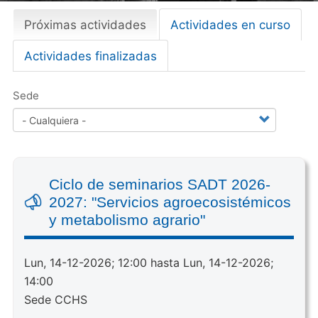
Próximas actividades
(
Actividades en curso
Primary
s
tabs
Actividades finalizadas
o
l
a
Sede
p
a
a
c
t
Ciclo de seminarios SADT 2026-
i
2027: "Servicios agroecosistémicos
v
y metabolismo agrario"
a
)
Lun, 14-12-2026; 12:00 hasta Lun, 14-12-2026;
14:00
Sede CCHS