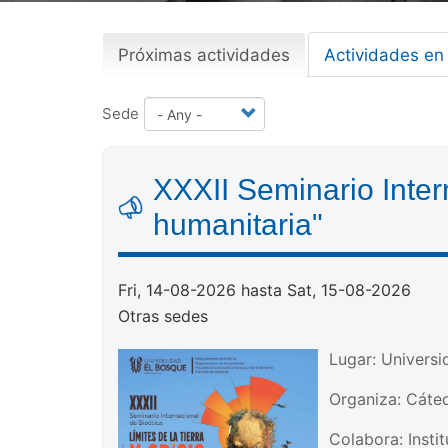
Próximas actividades
(active
Actividades en
Primary
tab)
tabs
Sede
XXXII Seminario Intern
humanitaria"
Fri, 14-08-2026 hasta Sat, 15-08-2026
Otras sedes
Lugar: Univers
Organiza: Cáte
Colabora: Instit