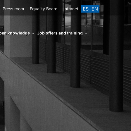
ES
EN
Press room
Equality Board
Intranet
enu
pen knowledge
Job offers and training
ght
hs
nocimiento
ierto