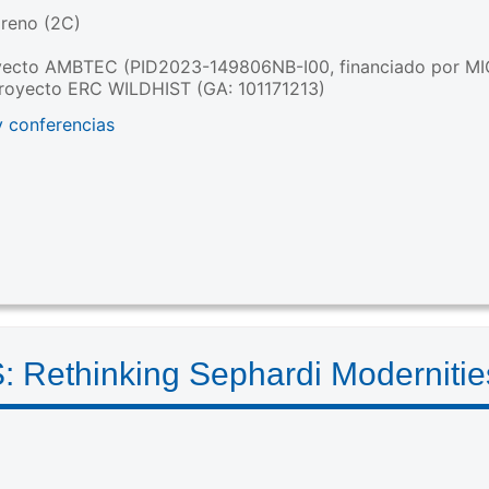
reno (2C)
yecto AMBTEC (PID2023-149806NB-I00, financiado por MI
royecto ERC WILDHIST (GA: 101171213)
y conferencias
ethinking Sephardi Modernities