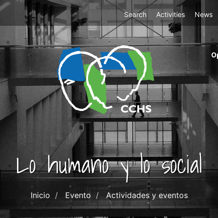
Top
Search
Activities
News
Menu
m
O
ri
cc
co
ab
Lo humano y lo social
Inicio
Evento
Actividades y eventos