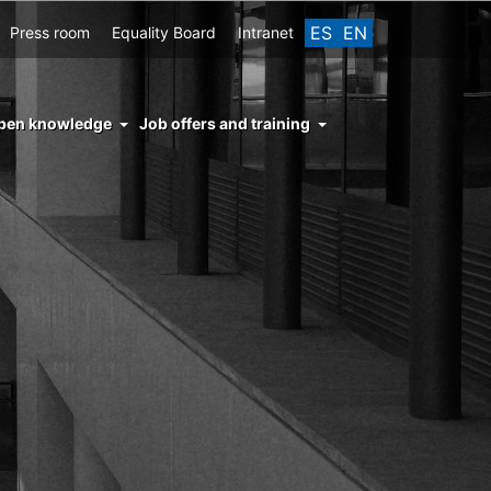
ES
EN
Press room
Equality Board
Intranet
enu
pen knowledge
Job offers and training
ght
hs
nocimiento
ierto