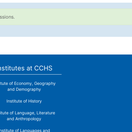
ssions.
nstitutes at CCHS
titute of Economy, Geography
and Demography
Institute of History
titute of Language, Literature
and Anthropology
nstitute of Languages ​​and