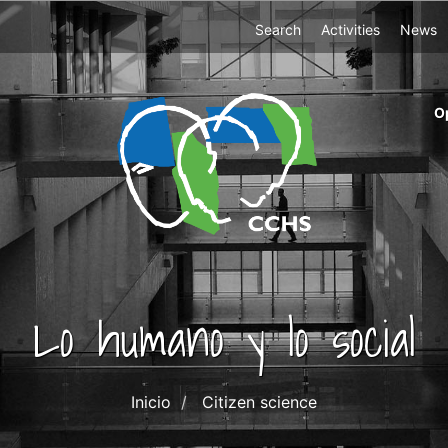
Top
Search
Activities
News
Menu
m
O
ri
cc
co
ab
Lo humano y lo social
Inicio
Citizen science