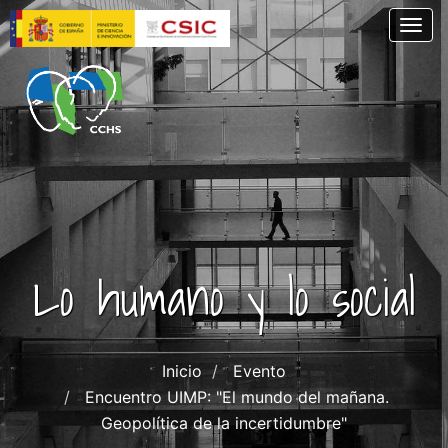
Pasar
Togg
al
contenido
principal
Lo humano y lo social
Inicio
Evento
Encuentro UIMP: "El mundo del mañana.
Geopolítica de la incertidumbre"