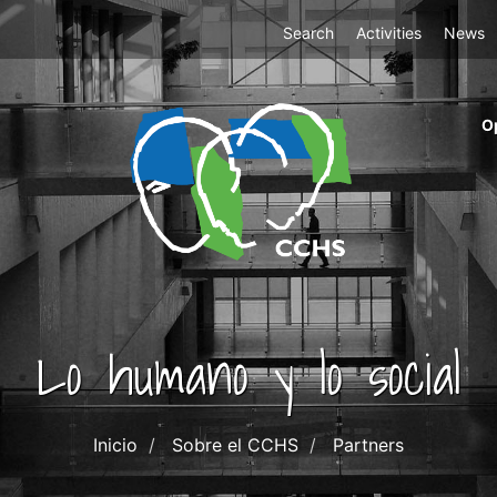
Top
Search
Activities
News
Menu
m
O
ri
cc
co
ab
Lo humano y lo social
Inicio
Sobre el CCHS
Partners