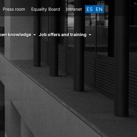
ES
EN
Press room
Equality Board
Intranet
enu
pen knowledge
Job offers and training
ght
hs
nocimiento
ierto