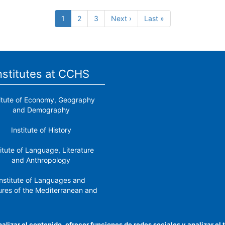
Current
1
Page
2
Page
3
Next
Next ›
Last
Last »
page
page
page
nstitutes at CCHS
titute of Economy, Geography
and Demography
Institute of History
titute of Language, Literature
and Anthropology
nstitute of Languages ​​and
ures of the Mediterranean and
the Near East
Institute of Philosophy
nalizar el contenido, ofrecer funciones de redes sociales y analizar 