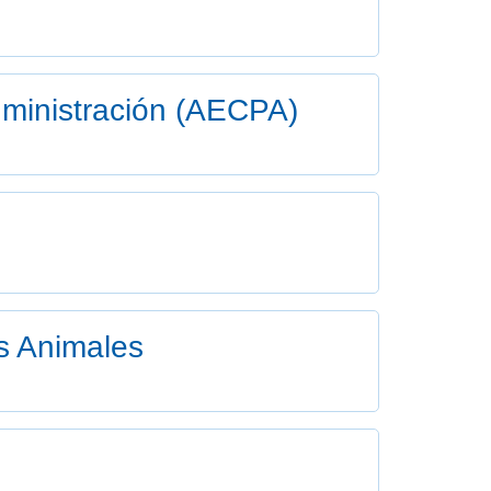
dministración (AECPA)
os Animales