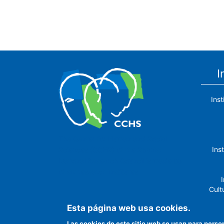
Pagination
I
Ins
The Center for Human and Social
Ins
Sciences (CCHS) of the Spanish
National Research Council is made up
of six research institutes.
I
Cult
Esta página web usa cookies.
Las cookies de este sitio web se usan para perso