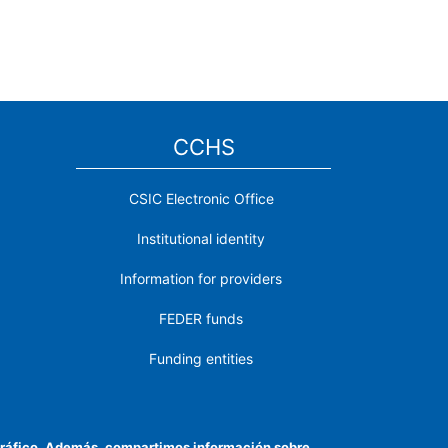
CCHS
CSIC Electronic Office
Institutional identity
Information for providers
FEDER funds
Funding entities
Contact
Location
el tráfico. Además, compartimos información sobre