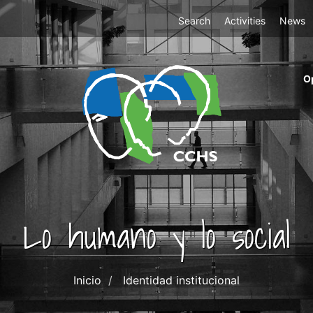
Top
Search
Activities
News
Menu
m
O
ri
cc
co
ab
Lo humano y lo social
Inicio
Identidad institucional