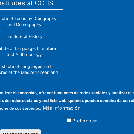
nstitutes at CCHS
titute of Economy, Geography
and Demography
Institute of History
titute of Language, Literature
and Anthropology
nstitute of Languages ​​and
ures of the Mediterranean and
the Near East
Institute of Philosophy
nalizar el contenido, ofrecer funciones de redes sociales y analizar 
ers de redes sociales y análisis web, quienes pueden combinarla con 
stitute of Public Policies and
Más información
Goods
echo de sus servicios.
Preferencias
ados