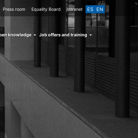
ES
EN
Press room
Equality Board
Intranet
enu
pen knowledge
Job offers and training
ght
hs
nocimiento
ierto