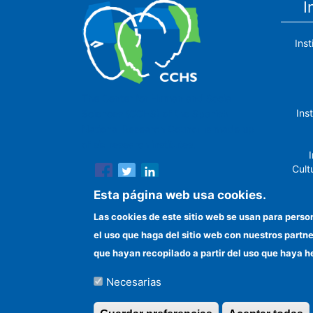
I
Ins
The Center for Human and Social
Ins
Sciences (CCHS) of the Spanish
National Research Council is made up
of six research institutes.
I
Cult
Esta página web usa cookies.
Las cookies de este sitio web se usan para perso
el uso que haga del sitio web con nuestros partn
In
que hayan recopilado a partir del uso que haya h
Necesarias
©Copyright 2026 Todos los derechos reserv