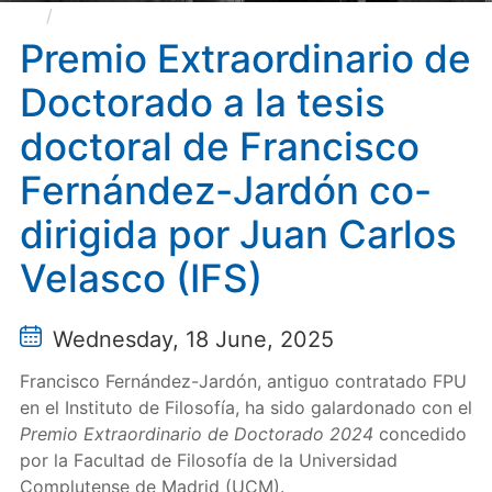
Premio Extraordinario de Doctorado a la tesis
doctoral de Francisco Fernández-Jardón co-dirigida
Premio Extraordinario de
por Juan Carlos Velasco (IFS)
Doctorado a la tesis
doctoral de Francisco
Fernández-Jardón co-
dirigida por Juan Carlos
Velasco (IFS)
Wednesday, 18 June, 2025
Francisco Fernández-Jardón, antiguo contratado FPU
en el Instituto de Filosofía, ha sido galardonado con el
Premio Extraordinario de Doctorado 2024
concedido
por la Facultad de Filosofía de la Universidad
Complutense de Madrid (UCM).