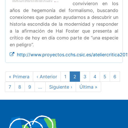
convivieron en los
años de hegemonía del formalismo, buscando
conexiones que puedan ayudarnos a descubrir un
historia escondida de la modernidad y responder
a la afirmación de Hal Foster que presenta al
crítico de hoy en día como parte de “una especie
en peligro”.
http://www.proyectos.cchs.csic.es/ateliercritica201
Pagination
First
« Primera
Previous
‹ Anterior
Page
1
Current
2
Page
3
Page
4
Page
5
Page
6
page
page
page
Page
7
Page
8
Page
9
…
Next
Siguiente ›
Last
Última »
page
page