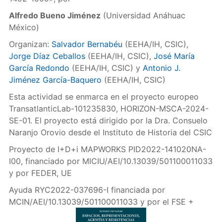
Alfredo Bueno Jiménez
(Universidad Anáhuac
México)
Organizan:
Salvador Bernabéu
(EEHA/IH, CSIC),
Jorge Díaz Ceballos
(EEHA/IH, CSIC),
José María
García Redondo
(EEHA/IH, CSIC) y
Antonio J.
Jiménez García-Baquero
(EEHA/IH, CSIC)
Esta actividad se enmarca en el proyecto europeo
TransatlanticLab-101235830, HORIZON-MSCA-2024-
SE-01. El proyecto está dirigido por la Dra. Consuelo
Naranjo Orovio desde el Instituto de Historia del CSIC
Proyecto de I+D+i MAPWORKS PID2022-141020NA-
I00, financiado por MICIU/AEI/10.13039/501100011033
y por FEDER, UE
Ayuda RYC2022-037696-I financiada por
MCIN/AEI/10.13039/501100011033 y por el FSE +