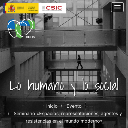
Skip
Togg
to
main
content
Lo humano y lo social
Inicio
Evento
Seminario «Espacios, representaciones, agentes y
resistencias en el mundo moderno»