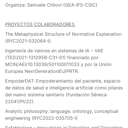
Organiza: Samuele Chilovi (GEA-IFS-CSIC)
PROYECTOS COLABORADORES
The Metaphysical Structure of Normative Explanation
(RYC2021-032064-I).
Ingeniería de valores en sistemas de IA – VAE
(TED2021-131295B-C31-01) financiado por
MCIN/AEI/10.13039/501100011033 y por la Unión
Europea NextGenerationEU/PRTR.
EmpoderDAT: Empoderamiento del paciente, espacio
de datos de salud e inteligencia artificial como pilares
del nuevo sistema sanitario (Fundación Séneca
22041/PI/22).
Analytic philosophy: language, ontology, conceptual
engineering (RYC2022-035705-I)
SafeHorizon - Innovations in Detecting and Disrupting