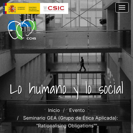
Skip
Togg
to
main
content
Lo humano y lo social
Inicio
Evento
Seminario GEA (Grupo de Ética Aplicada):
"Rationalising Obligations""