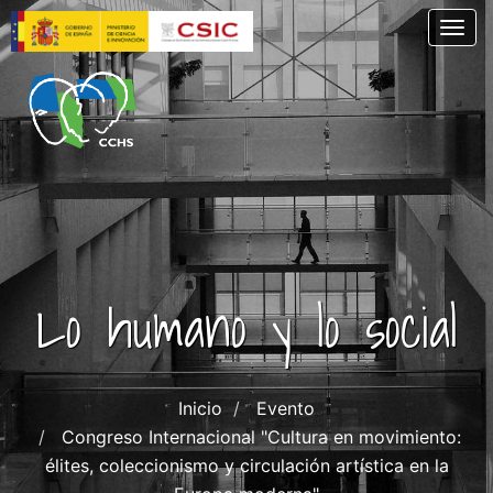
Skip
Togg
to
main
content
Lo humano y lo social
Inicio
Evento
Congreso Internacional "Cultura en movimiento:
élites, coleccionismo y circulación artística en la