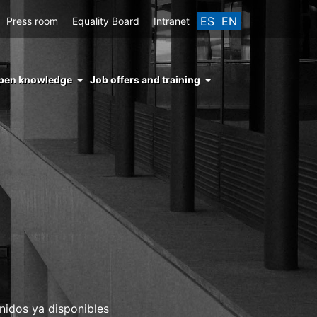
ES
EN
Press room
Equality Board
Intranet
enu
pen knowledge
Job offers and training
ght
hs
nocimiento
ierto
nidos ya disponibles