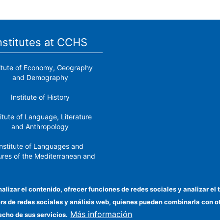
nstitutes at CCHS
titute of Economy, Geography
and Demography
Institute of History
titute of Language, Literature
and Anthropology
nstitute of Languages ​​and
ures of the Mediterranean and
the Near East
Institute of Philosophy
nalizar el contenido, ofrecer funciones de redes sociales y analizar 
ers de redes sociales y análisis web, quienes pueden combinarla con 
stitute of Public Policies and
Más información
Goods
echo de sus servicios.