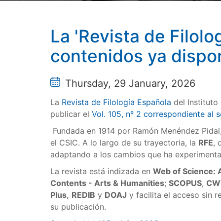
La 'Revista de Filol
contenidos ya dispo
Thursday, 29 January, 2026
La
Revista de Filología Española
del Instituto
publicar el
Vol. 105, nº 2 correspondiente a
Fundada en 1914 por Ramón Menéndez Pidal, e
el CSIC. A lo largo de su trayectoria, la
RFE
, 
adaptando a los cambios que ha experimentad
La revista está indizada en
Web of Science: A
Contents - Arts & Humanities
;
SCOPUS
,
CWT
Plus,
REDIB
y
DOAJ
y facilita el acceso sin
su publicación.