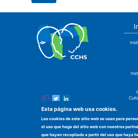
I
Ins
The Center for Human and Social
Ins
Sciences (CCHS) of the Spanish
National Research Council is made up
of six research institutes.
I
Cult
Esta página web usa cookies.
Las cookies de este sitio web se usan para perso
el uso que haga del sitio web con nuestros partn
In
que hayan recopilado a partir del uso que haya h