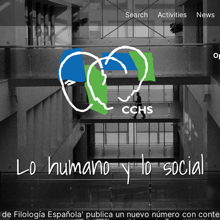
Top
Search
Activities
News
Menu
m
O
ri
cc
co
ab
Lo humano y lo social
a de Filología Española' publica un nuevo número con conte