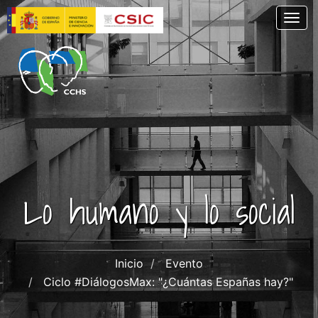
Skip
Togg
to
main
content
Lo humano y lo social
Inicio
Evento
Ciclo #DiálogosMax: "¿Cuántas Españas hay?"