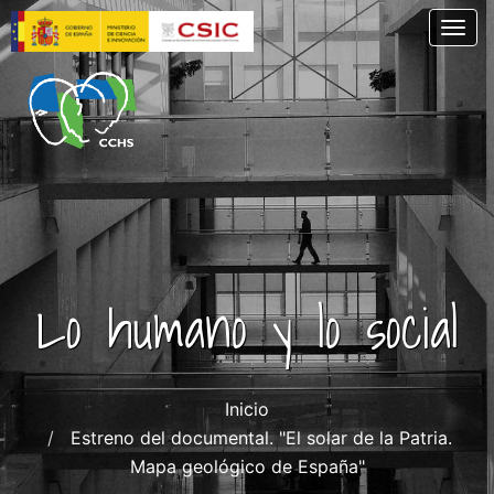
Skip
Togg
to
main
content
Lo humano y lo social
Inicio
Estreno del documental. "El solar de la Patria.
Mapa geológico de España"