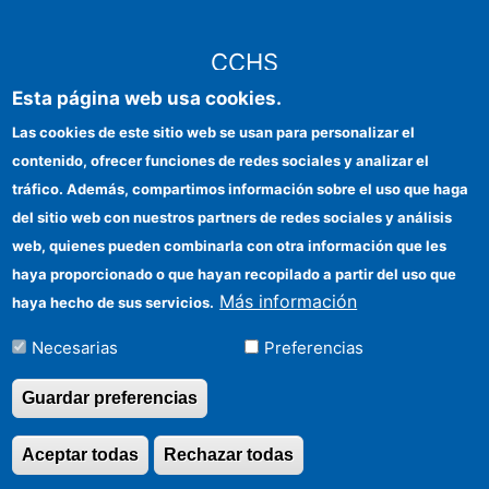
CCHS
Esta página web usa cookies.
CSIC Electronic Office
Las cookies de este sitio web se usan para personalizar el
contenido, ofrecer funciones de redes sociales y analizar el
Institutional identity
tráfico. Además, compartimos información sobre el uso que haga
Information for providers
del sitio web con nuestros partners de redes sociales y análisis
web, quienes pueden combinarla con otra información que les
FEDER funds
haya proporcionado o que hayan recopilado a partir del uso que
Funding entities
Más información
haya hecho de sus servicios.
Contact
Necesarias
Preferencias
Location
Guardar preferencias
Aceptar todas
Rechazar todas
Revocar consentimi
©Copyright 2026 Todos los derechos reservados