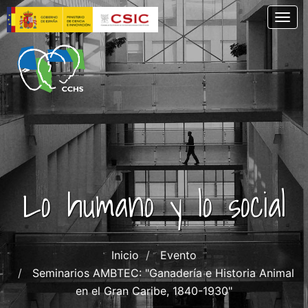
Skip
Togg
to
main
content
Lo humano y lo social
Inicio
Evento
Seminarios AMBTEC: "Ganadería e Historia Animal
en el Gran Caribe, 1840-1930"