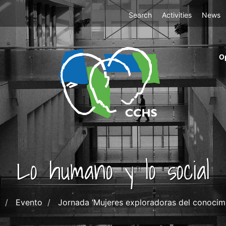
Top
Search
Activities
News
Menu
m
O
ri
cc
co
ab
Lo humano y lo social
Evento
Jornada ‘Mujeres exploradoras del conocim