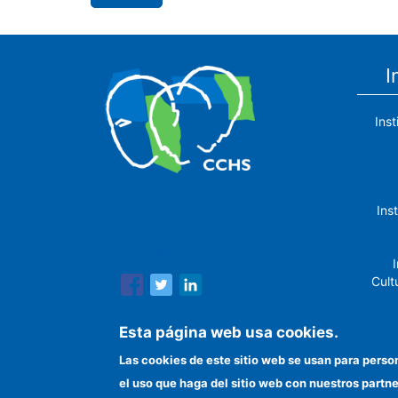
I
Ins
The Center for Human and Social
Ins
Sciences (CCHS) of the Spanish
National Research Council is made up
of six research institutes.
I
Cult
Esta página web usa cookies.
Las cookies de este sitio web se usan para perso
In
el uso que haga del sitio web con nuestros partn