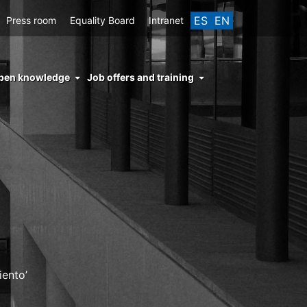
ES
EN
Press room
Equality Board
Intranet
enu
pen knowledge
Job offers and training
ght
hs
nocimiento
ierto
iento’