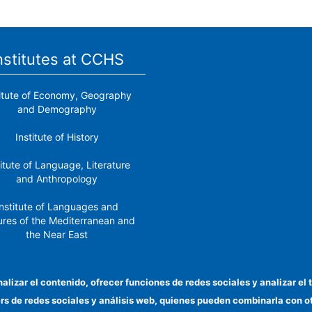
nstitutes at CCHS
titute of Economy, Geography
and Demography
Institute of History
titute of Language, Literature
and Anthropology
nstitute of Languages ​​and
ures of the Mediterranean and
the Near East
Institute of Philosophy
nalizar el contenido, ofrecer funciones de redes sociales y analizar 
stitute of Public Policies and
ers de redes sociales y análisis web, quienes pueden combinarla con 
Goods