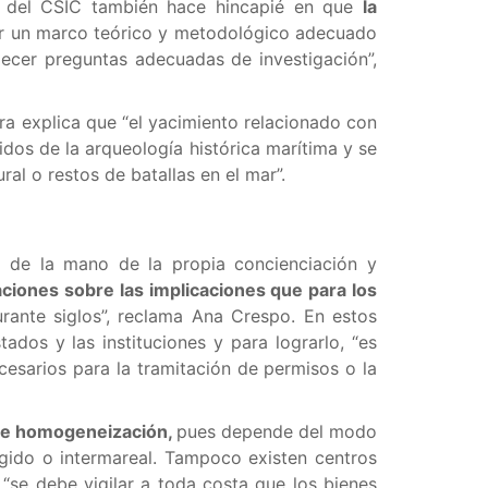
ra del CSIC también hace hincapié en que
la
ear un marco teórico y metodológico adecuado
blecer preguntas adecuadas de investigación”,
ora explica que “el yacimiento relacionado con
dos de la arqueología histórica marítima y se
al o restos de batallas en el mar”.
 de la mano de la propia concienciación y
aciones sobre las implicaciones que para los
rante siglos”, reclama Ana Crespo. En estos
ados y las instituciones y para lograrlo, “es
cesarios para la tramitación de permisos o la
a de homogeneización,
pues depende del modo
gido o intermareal. Tampoco existen centros
“se debe vigilar a toda costa que los bienes