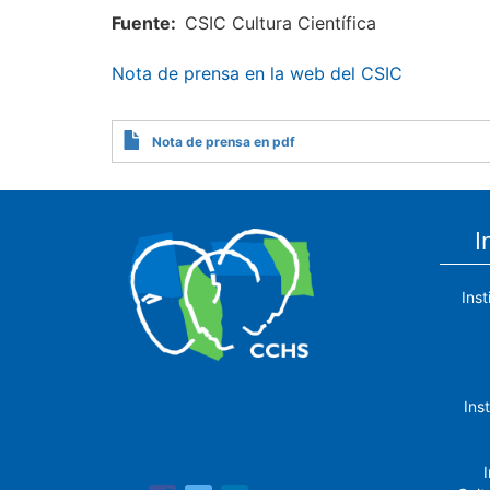
Fuente
CSIC Cultura Científica
Nota de prensa en la web del CSIC
Nota de prensa en pdf
I
Ins
The Center for Human and Social
Ins
Sciences (CCHS) of the Spanish
National Research Council is made up
of six research institutes.
I