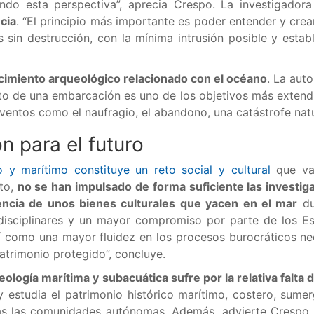
ando esta perspectiva”, aprecia Crespo. La investigado
cia
. “El principio más importante es poder entender y cr
 sin destrucción, con la mínima intrusión posible y esta
yacimiento arqueológico relacionado con el océano
. La aut
o de una embarcación es uno de los objetivos más extendi
entos como el naufragio, el abandono, una catástrofe natur
n para el futuro
 y marítimo constituye un reto social y cultural
que va
to,
no se han impulsado de forma suficiente las investig
encia de unos bienes culturales que yacen en el mar
du
disciplinares y un mayor compromiso por parte de los Est
í como una mayor fluidez en los procesos burocráticos ne
patrimonio protegido”, concluye.
eología marítima y subacuática sufre por la relativa falt
studia el patrimonio histórico marítimo, costero, sumer
as las comunidades autónomas. Además, advierte Crespo, 