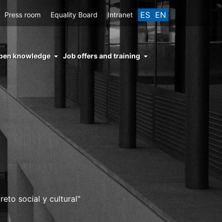
ES
EN
Press room
Equality Board
Intranet
enu
pen knowledge
Job offers and training
ght
hs
nocimiento
ierto
eto social y cultural"