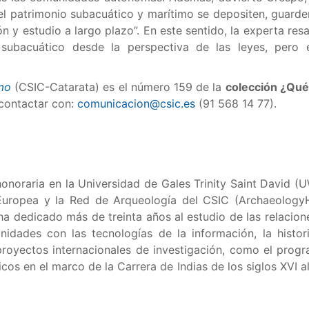
el patrimonio subacuático y marítimo se depositen, guarden
n y estudio a largo plazo”. En este sentido, la experta re
subacuático desde la perspectiva de las leyes, pero en
mo
(CSIC-Catarata) es el número 159 de la
colección ¿Qu
 contactar con:
comunicacion@csic.es
(91 568 14 77).
 honoraria en la Universidad de Gales Trinity Saint David 
Europea y la Red de Arqueología del CSIC (Archaeology
ha dedicado más de treinta años al estudio de las relacio
anidades con las tecnologías de la información, la histo
royectos internacionales de investigación, como el prog
icos en el marco de la Carrera de Indias de los siglos XVI a