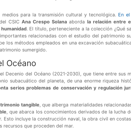
 medios para la transmisión cultural y tecnológica.
En el
 del CSIC
Ana Crespo Solana
aborda
la relación entre
la humanidad
. El título, perteneciente a la colección ¿Qué s
 importantes relacionadas con el estudio del patrimonio s
ibe los métodos empleados en una excavación subacuática
 patrimonio sumergido.
el Océano
el Decenio del Océano (2021-2030), que tiene entre sus m
onio subacuático del planeta, de una enorme riqueza hist
onta serios problemas de conservación y regulación jur
trimonio tangible
, que alberga materialidades relacionada
ble
, que abarca los conocimientos derivados de la lucha d
. Esto incluye la construcción naval, la obra civil en cost
os recursos que proceden del mar.