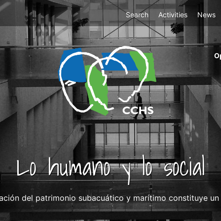
Top
Search
Activities
News
Menu
m
O
ri
cc
co
ab
Lo humano y lo social
ación del patrimonio subacuático y marítimo constituye un r