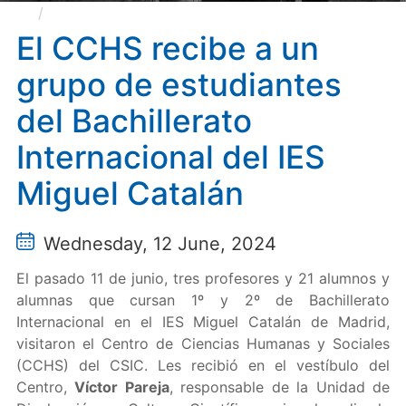
El CCHS recibe a un grupo de estudiantes del
Bachillerato Internacional del IES Miguel Catalán
El CCHS recibe a un
grupo de estudiantes
del Bachillerato
Internacional del IES
Miguel Catalán
Wednesday, 12 June, 2024
El pasado 11 de junio, tres profesores y 21 alumnos y
alumnas que cursan 1º y 2º de Bachillerato
Internacional en el IES Miguel Catalán de Madrid,
visitaron el Centro de Ciencias Humanas y Sociales
(CCHS) del CSIC. Les recibió en el vestíbulo del
Centro,
Víctor Pareja
, responsable de la Unidad de