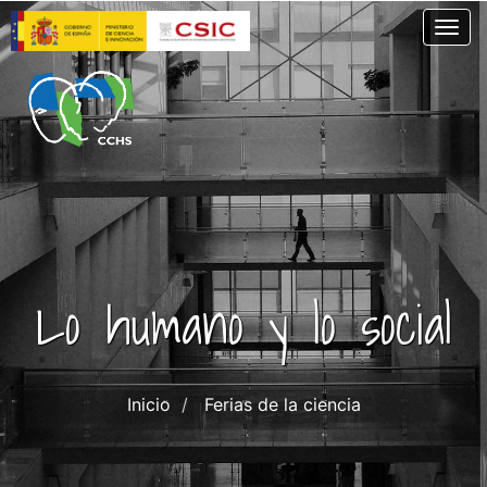
Skip
Togg
to
main
content
Lo humano y lo social
Inicio
Ferias de la ciencia