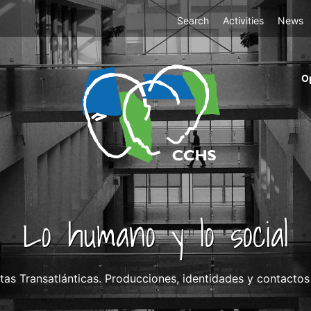
Top
Search
Activities
News
Menu
m
O
ri
cc
co
ab
Lo humano y lo social
istas Transatlánticas. Producciones, identidades y contacto