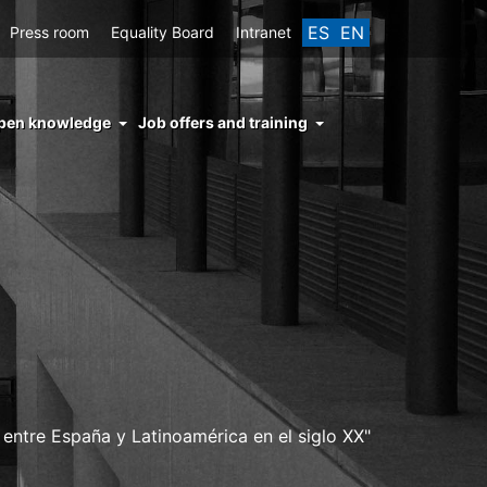
ES
EN
Press room
Equality Board
Intranet
enu
pen knowledge
Job offers and training
ght
hs
nocimiento
ierto
s entre España y Latinoamérica en el siglo XX"