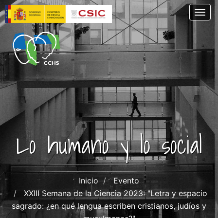
Skip
Togg
to
main
content
Lo humano y lo social
Inicio
Evento
XXIII Semana de la Ciencia 2023: "Letra y espacio
sagrado: ¿en qué lengua escriben cristianos, judíos y