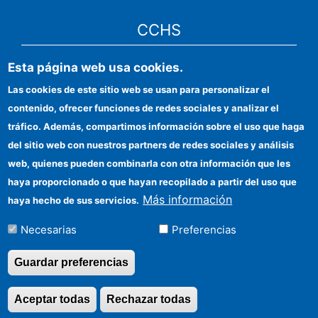
CCHS
Esta página web usa cookies.
CSIC Electronic Office
Las cookies de este sitio web se usan para personalizar el
Institutional identity
contenido, ofrecer funciones de redes sociales y analizar el
Information for providers
tráfico. Además, compartimos información sobre el uso que haga
del sitio web con nuestros partners de redes sociales y análisis
FEDER funds
web, quienes pueden combinarla con otra información que les
Funding entities
haya proporcionado o que hayan recopilado a partir del uso que
Más información
haya hecho de sus servicios.
Contact
Necesarias
Preferencias
Location
Guardar preferencias
©Copyright 2026 Todos los derechos reservados
Aceptar todas
Rechazar todas
Revocar consentimi