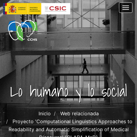
Skip
Togg
to
main
content
Lo humano y lo social
Inicio
Web relacionada
Proyecto 'Computational Linguistics Approaches to
Readability and Automatic Simplification of Medical